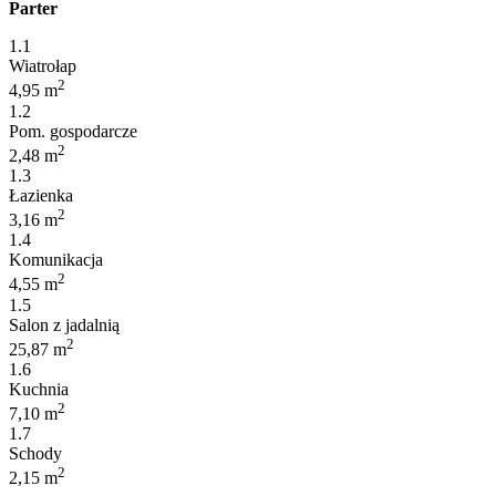
Parter
1.1
Wiatrołap
2
4,95 m
1.2
Pom. gospodarcze
2
2,48 m
1.3
Łazienka
2
3,16 m
1.4
Komunikacja
2
4,55 m
1.5
Salon z jadalnią
2
25,87 m
1.6
Kuchnia
2
7,10 m
1.7
Schody
2
2,15 m