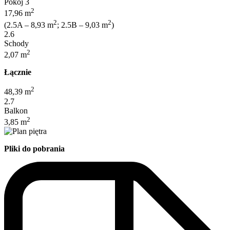
Pokój 3
2
17,96 m
2
2
(2.5A – 8,93 m
; 2.5B – 9,03 m
)
2.6
Schody
2
2,07 m
Łącznie
2
48,39 m
2.7
Balkon
2
3,85 m
Pliki do pobrania