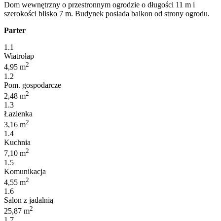
Dom wewnętrzny o przestronnym ogrodzie o długości 11 m i
szerokości blisko 7 m. Budynek posiada balkon od strony ogrodu.
Parter
1.1
Wiatrołap
2
4,95 m
1.2
Pom. gospodarcze
2
2,48 m
1.3
Łazienka
2
3,16 m
1.4
Kuchnia
2
7,10 m
1.5
Komunikacja
2
4,55 m
1.6
Salon z jadalnią
2
25,87 m
1.7