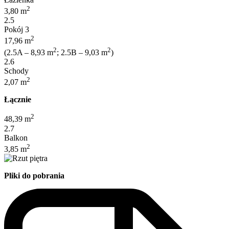
2
3,80 m
2.5
Pokój 3
2
17,96 m
2
2
(2.5A – 8,93 m
; 2.5B – 9,03 m
)
2.6
Schody
2
2,07 m
Łącznie
2
48,39 m
2.7
Balkon
2
3,85 m
Pliki do pobrania