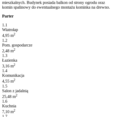
mieszkalnych. Budynek posiada balkon od strony ogrodu oraz
komin spalinowy do ewentualnego montażu kominka na drewno.
Parter
1.1
Wiatrołap
2
4,95 m
1.2
Pom. gospodarcze
2
2,48 m
1.3
Łazienka
2
3,16 m
1.4
Komunikacja
2
4,55 m
1.5
Salon z jadalnią
2
25,48 m
1.6
Kuchnia
2
7,10 m
1.7